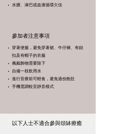
​水腫、淋巴或血液循環欠佳
參加者注意事項
穿著便服，避免穿著裙、牛仔褲、有鈕
扣及有帽子的衣服
佩戴飾物需要除下
自備一枝飲用水
進行音療前可輕食，避免過份飽肚
手機需調較至靜音模式
​以下人士不適合參與頌缽療癒