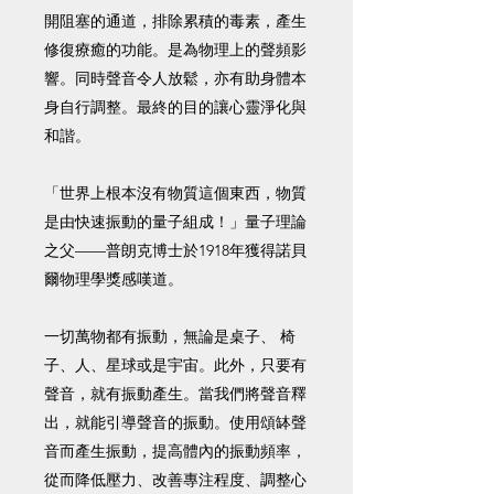
開阻塞的通道，排除累積的毒素，產生
修復療癒的功能。是為物理上的聲頻影
響。同時聲音令人放鬆，亦有助身體本
身自行調整。最終的目的讓心靈淨化與
和諧。
「世界上根本沒有物質這個東西，物質
是由快速振動的量子組成！」量子理論
之父——普朗克博士於1918年獲得諾貝
爾物理學獎感嘆道。
一切萬物都有振動，無論是桌子、 椅
子、人、星球或是宇宙。此外，只要有
聲音，就有振動產生。當我們將聲音釋
出，就能引導聲音的振動。使用頌缽聲
音而產生振動，提高體內的振動頻率，
從而降低壓力、改善專注程度、調整心