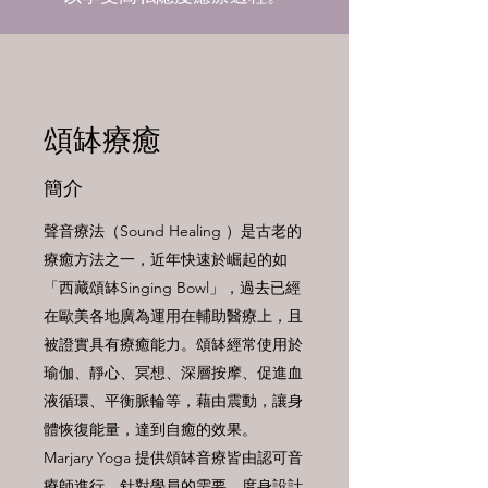
頌缽療癒
簡介
聲音療法（Sound Healing ）是古老的
療癒方法之一，近年快速於崛起的如
「西藏頌缽Singing Bowl」，過去已經
在歐美各地廣為運用在輔助醫療上，且
被證實具有療癒能力。頌缽經常使用於
瑜伽、靜心、冥想、深層按摩、促進血
液循環、平衡脈輪等，藉由震動，讓身
體恢復能量，達到自癒的效果。
Marjary Yoga 提供頌缽音療皆由認可音
療師進行，針對學員的需要，度身設計