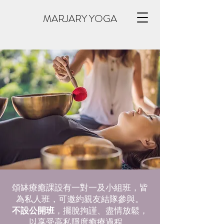
MARJARY YOGA
頌缽療癒課設有一對一及小組班，皆
為私人班，可邀約親友結隊參與。
不設公開班
，擺脫拘謹、盡情放鬆，
以享受高私隱度癒療過程。